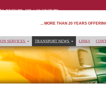
Tel: 968 974 800
|
24H: (+34) 618 683 891
... MORE THAN 20 YEARS OFFERI
ON SERVICES
TRANSPORT NEWS
LINKS
CON