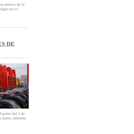
Con motivo de la
niegas no es
ES DE
rtir del 1 de
as zonas, deberán