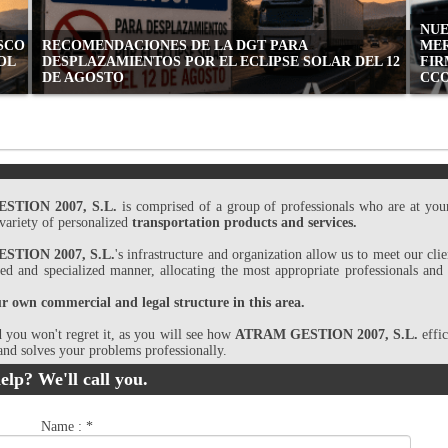
NUE
ASCO
RECOMENDACIONES DE LA DGT PARA
MER
OL
DESPLAZAMIENTOS POR EL ECLIPSE SOLAR DEL 12
FIR
DE AGOSTO
CC
STION 2007, S.L.
is comprised of a group of professionals who are at your
 variety of personalized
transportation products and services.
STION 2007, S.L.
's infrastructure and organization allow us to meet our clie
zed and specialized manner, allocating the most appropriate professionals and 
 own commercial and legal structure in this area.
d you won't regret it, as you will see how
ATRAM GESTION 2007, S.L.
effic
and solves your problems professionally.
elp? We'll call you.
Name :
*