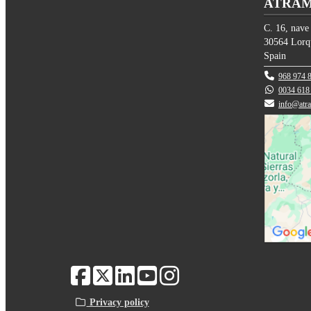
ATRAM 
C. 16, nave
30564
Lorq
Spain
968 974 
0034 618
info@atr
Privacy policy