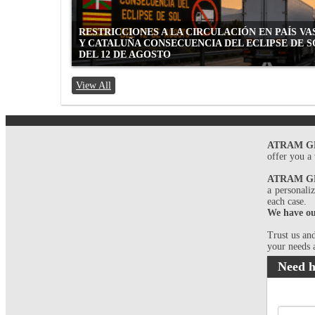
RESTRICCIONES A LA CIRCULACIÓN EN PAÍS V
Y CATALUÑA CONSECUENCIA DEL ECLIPSE DE S
DEL 12 DE AGOSTO
View All
ATRAM GE
offer you a
ATRAM GE
a personali
each case.
We have our
Trust us an
your needs 
Need h