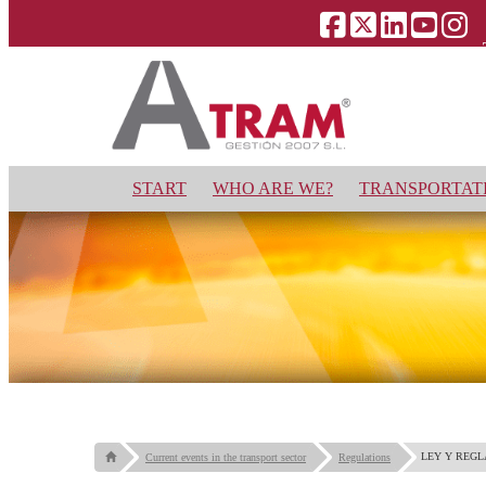
START
WHO ARE WE?
TRANSPORTATI
LEY Y REG
Current events in the transport sector
Regulations