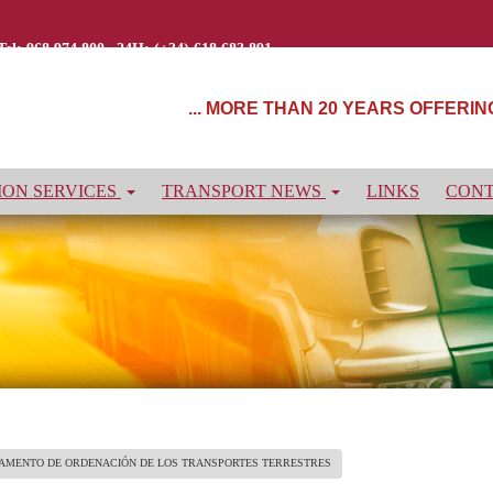
Tel: 968 974 800
|
24H: (+34) 618 683 891
... MORE THAN 20 YEARS OFFERI
ON SERVICES
TRANSPORT NEWS
LINKS
CON
LAMENTO DE ORDENACIÓN DE LOS TRANSPORTES TERRESTRES