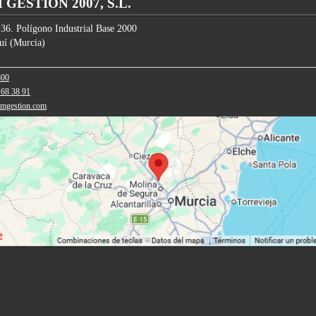
GESTION 2007, S.L.
 36. Polígono Industrial Base 2000
uí
(
Murcia
)
800
 68 38 91
amgestion.com