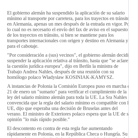
El gobierno alemán ha suspendido la aplicación de su salario
mínimo al transporte por carretera, para los trayectos en tránsito
en Alemania, apenas un mes después de la entrada en vigor. Por
lo cual no es necesario el envío del fax de aviso en el supuesto
de los trayectos en tránsito, si bien se mantiene para los
transportes internacionales con origen y destino en Alemania y
para el cabotaje.
"Por consideración a (sus) vecinos", el gobierno alemán decidió
suspender la aplicación relativa al tránsito, hasta que "se aclare
la cuestión jurídica europea", dijo en Berlín la ministra de
Trabajo Andrea Nahles, después de una reunión con su
homólogo polaco Wladyslaw KOSINIAK-KAMYSZ.
A instancias de Polonia la Comisión Europea puso en marcha el
21 de enero un "sumario" para verificar el cumplimiento de la
ley del salario mínimo alemán para toda la UE. La Sra Nahles
convencida que la regla del salario mínimo es compatible con la
UE, dijo que esperaba una decisión de Bruselas antes del
verano. El ministro de Exteriores polaco espera que la UE de su
opinión "lo más rápido posible."
El descontento en contra de esta regla fue aumentando
rápidamente en Polonia, en la República Checa o Hungría. Su