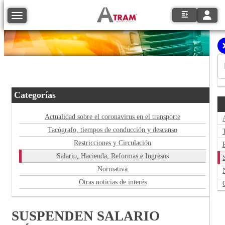
Toggle
Toggle navigation
Categorías
Actualidad sobre el coronavirus en el transporte
Tacógrafo, tiempos de conducción y descanso
Restricciones y Circulación
Salario, Hacienda, Reformas e Ingresos
Normativa
Otras noticias de interés
SUSPENDEN SALARIO