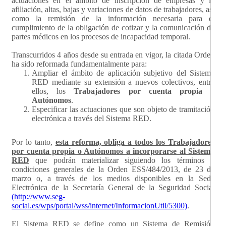
actuaciones en el ámbito de inscripción de empresas y la
afiliación, altas, bajas y variaciones de datos de trabajadores, así
como la remisión de la información necesaria para el
cumplimiento de la obligación de cotizar y la comunicación de
partes médicos en los procesos de incapacidad temporal.
Transcurridos 4 años desde su entrada en vigor, la citada Orden
ha sido reformada fundamentalmente para:
Ampliar el ámbito de aplicación subjetivo del Sistema
RED mediante su extensión a nuevos colectivos, entre
ellos, los
Trabajadores por cuenta propia o
Autónomos
.
Especificar las actuaciones que son objeto de tramitación
electrónica a través del Sistema RED.
Por lo tanto,
esta reforma, obliga a todos los Trabajadores
por cuenta propia o Autónomos a incorporarse al Sistema
RED
que podrán materializar siguiendo los términos y
condiciones generales de la Orden ESS/484/2013, de 23 de
marzo o, a través de los medios disponibles en la Sede
Electrónica de la Secretaría General de la Seguridad Social
(http://www.seg-
social.es/wps/portal/wss/internet/InformacionUtil/5300)
.
El Sistema RED se define como un Sistema de Remisión