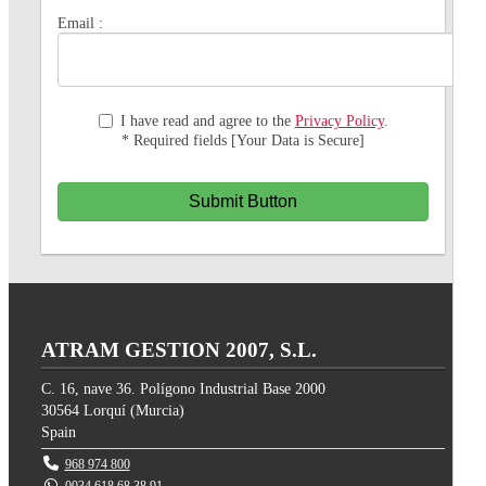
Email :
I have read and agree to the
Privacy Policy
.
* Required fields [Your Data is Secure]
Submit Button
ATRAM GESTION 2007, S.L.
C. 16, nave 36. Polígono Industrial Base 2000
30564
Lorquí
(
Murcia
)
Spain
968 974 800
0034 618 68 38 91