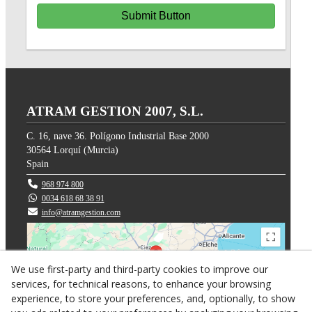
Submit Button
ATRAM GESTION 2007, S.L.
C. 16, nave 36. Polígono Industrial Base 2000
30564
Lorquí
(
Murcia
)
Spain
968 974 800
0034 618 68 38 91
info@atramgestion.com
We use first-party and third-party cookies to improve our
services, for technical reasons, to enhance your browsing
experience, to store your preferences, and, optionally, to show