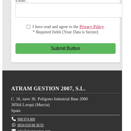
Email :
I have read and agree to the
Privacy Policy
.
* Required fields [Your Data is Secure]
Submit Button
ATRAM GESTION 2007, S.L.
C. 16, nave 36. Polígono Industrial Base 2000
30564
Lorquí
(
Murcia
)
Spain
968 974 800
0034 618 68 38 91
info@atramgestion.com