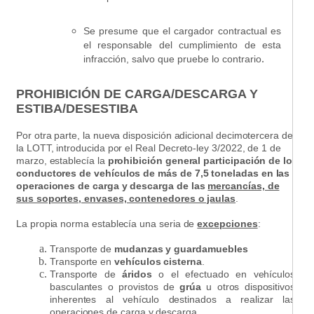
Se presume que el cargador contractual es
el responsable del cumplimiento de esta
.
infracción, salvo que pruebe lo contrario
PROHIBICIÓN DE CARGA/DESCARGA Y
ESTIBA/DESESTIBA
Por otra parte, la nueva disposición adicional decimotercera de
la LOTT, introducida por el Real Decreto-ley 3/2022, de 1 de
marzo, establecía la
prohibición general
participación de los
conductores de vehículos de más de 7,5 toneladas en las
operaciones de carga y descarga de las
mercancías, de
sus soportes, envases, contenedores o jaulas
.
La propia norma establecía una seria de
excepciones
:
Transporte de
mudanzas y guardamuebles
Transporte en
vehículos cisterna
.
Transporte de
áridos
o el efectuado en vehículos
basculantes o provistos de
grúa
u otros dispositivos
inherentes al vehículo destinados a realizar las
operaciones de carga y descarga.