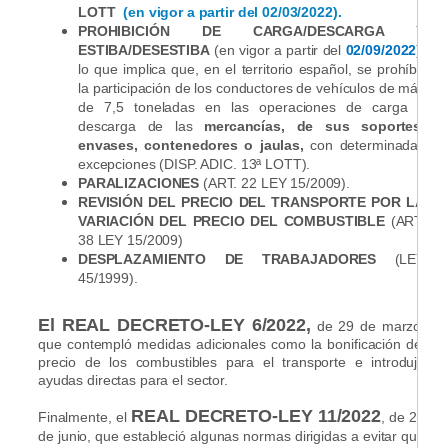
LOTT
(en vigor a partir del 02/03/2022).
PROHIBICIÓN DE CARGA/DESCARGA Y
ESTIBA/DESESTIBA
(en vigor a partir del
02/09/2022
),
lo que implica que, en el territorio español, se prohíbe
la participación de los conductores de vehículos de más
de 7,5 toneladas en las operaciones de carga y
descarga de las
mercancías, de sus soportes,
envases, contenedores o jaulas,
con determinadas
excepciones (DISP. ADIC. 13ª LOTT).
PARALIZACIONES
(ART. 22 LEY 15/2009).
REVISIÓN DEL PRECIO DEL TRANSPORTE POR LA
VARIACIÓN DEL PRECIO DEL COMBUSTIBLE
(ART.
38 LEY 15/2009)
DESPLAZAMIENTO DE TRABAJADORES
(LEY
45/1999).
El REAL DECRETO-LEY 6/2022,
de 29 de marzo,
que contempló medidas adicionales como la bonificación del
precio de los combustibles para el transporte e introdujo
ayudas directas para el sector.
REAL DECRETO-LEY 11/2022
Finalmente, el
, de 25
de junio, que estableció algunas normas dirigidas a evitar que