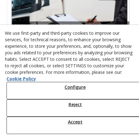
NUEVO CONVENIO DE TRANSPORTE DE
MERCANCÍAS POR CARRETERA DE GIRONA
We use first-party and third-party cookies to improve our
FIRMADO POR ASETRANS Y UGT, SIN LA FIRMA DE
services, for technical reasons, to enhance your browsing
CCOO
experience, to store your preferences, and, optionally, to show
you ads related to your preferences by analyzing your browsing
View All
habits. Select ACCEPT to consent to all cookies, select REJECT
to reject all cookies, or select SETTINGS to customize your
cookie preferences. For more information, please see our:
Cookie Policy
ATRAM GESTION 2007, S.L.
is comprised of a group of
Configure
professionals who are at your disposal to offer you a variety of
personalized
transportation products and services.
Reject
ATRAM GESTION 2007, S.L.
's infrastructure and organization
allow us to meet our clients' needs in a personalized and
specialized manner, allocating the most appropriate professionals
and resources to each case.
Accept
We have our own commercial and legal structure in this
area.