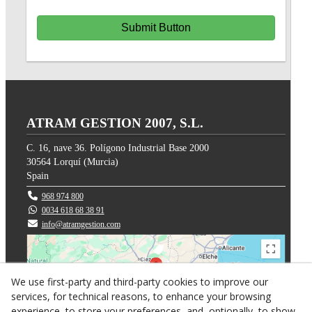
Submit Button
ATRAM GESTION 2007, S.L.
C. 16, nave 36. Polígono Industrial Base 2000
30564
Lorquí
(
Murcia
)
Spain
968 974 800
0034 618 68 38 91
info@atramgestion.com
We use first-party and third-party cookies to improve our
services, for technical reasons, to enhance your browsing
experience, to store your preferences, and, optionally, to show