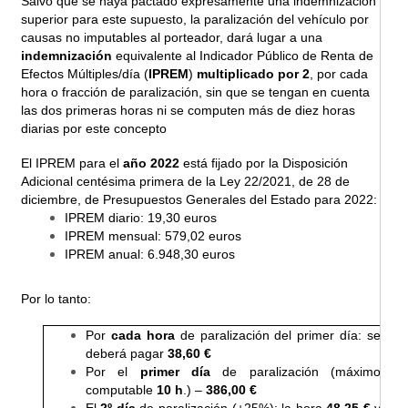
Salvo que se haya pactado expresamente una indemnización
superior para este supuesto, la paralización del vehículo por
causas no imputables al porteador, dará lugar a una
indemnización
equivalente al Indicador Público de Renta de
Efectos Múltiples/día (
IPREM
)
multiplicado por 2
, por cada
hora o fracción de paralización, sin que se tengan en cuenta
las dos primeras horas ni se computen más de diez horas
diarias por este concepto
El IPREM para el
año 2022
está fijado por la Disposición
Adicional centésima primera de la Ley 22/2021, de 28 de
diciembre, de Presupuestos Generales del Estado para 2022:
IPREM diario: 19,30 euros
IPREM mensual: 579,02 euros
IPREM anual: 6.948,30 euros
Por lo tanto:
Por
cada hora
de paralización del primer día: se
deberá pagar
38,60 €
Por el
primer día
de paralización (máximo
computable
10 h
.) –
386,00 €