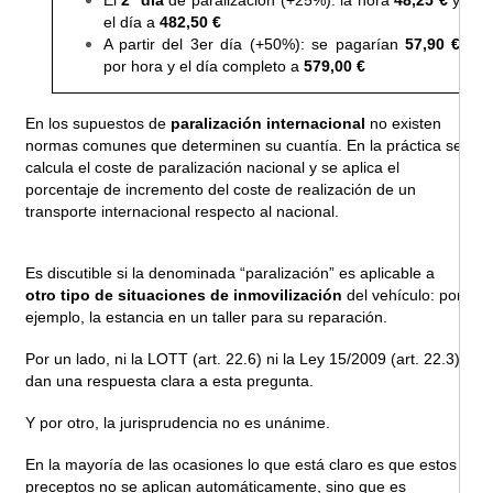
El
2º día
de paralización (+25%): la hora
48,25 €
y
el día a
482,50
€
A partir del 3er día (+50%): se pagarían
57,90 €
por hora y el día completo a
579,00 €
En los supuestos de
paralización internacional
no existen
normas comunes que determinen su cuantía. En la práctica se
calcula el coste de paralización nacional y se aplica el
porcentaje de incremento del coste de realización de un
transporte internacional respecto al nacional.
Es discutible si la denominada “paralización” es aplicable a
otro tipo de situaciones de inmovilización
del vehículo: por
ejemplo, la estancia en un taller para su reparación.
Por un lado, ni la LOTT (art. 22.6) ni la Ley 15/2009 (art. 22.3)
dan una respuesta clara a esta pregunta.
Y por otro, la jurisprudencia no es unánime.
En la mayoría de las ocasiones lo que está claro es que estos
preceptos no se aplican automáticamente, sino que es