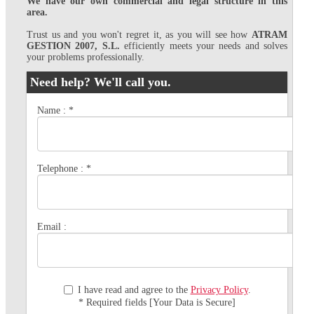
We have our own commercial and legal structure in this
area.
Trust us and you won't regret it, as you will see how
ATRAM
GESTION 2007, S.L.
efficiently meets your needs and solves
your problems professionally.
Need help? We'll call you.
Name :
*
Telephone :
*
Email :
I have read and agree to the
Privacy Policy
.
* Required fields [Your Data is Secure]