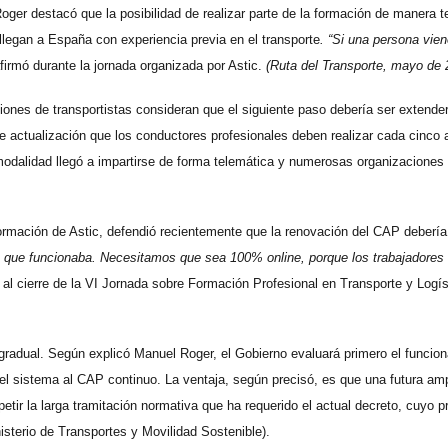
oger destacó que la posibilidad de realizar parte de la formación de manera 
llegan a España con experiencia previa en el transporte
. “Si una persona vien
afirmó durante la jornada organizada por Astic.
(Ruta del Transporte, mayo de 
ciones de transportistas consideran que el siguiente paso debería ser extende
de actualización que los conductores profesionales deben realizar cada cinco
modalidad llegó a impartirse de forma telemática y numerosas organizaciones
ormación de Astic, defendió recientemente que la renovación del CAP debería
 que funcionaba. Necesitamos que sea 100% online, porque los trabajadores 
ó al cierre de la VI Jornada sobre Formación Profesional en Transporte y Logís
gradual. Según explicó Manuel Roger, el Gobierno evaluará primero el funcio
de el sistema al CAP continuo. La ventaja, según precisó, es que una futura am
etir la larga tramitación normativa que ha requerido el actual decreto, cuyo 
isterio de Transportes y Movilidad Sostenible).