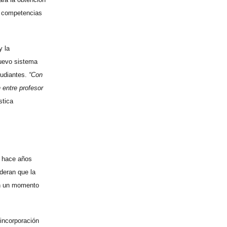
as competencias
y la
nuevo sistema
tudiantes.
“Con
 entre profesor
stica
e hace años
ideran que la
 en un momento
 incorporación