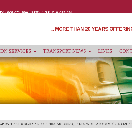
Tel: 968 974 800
|
24H: (+34) 618 683 891
... MORE THAN 20 YEARS OFFERI
ON SERVICES
TRANSPORT NEWS
LINKS
CON
CAP DA EL SALTO DIGITAL: EL GOBIERNO AUTORIZA QUE EL 66% DE LA FORMACIÓN INICIAL S
INE