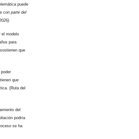
telemática puede
e con parte del
2026).
r el modelo
 años para
 sostienen que
 poder
tienen que
tica. (Ruta del
namiento del
pliación podría
proceso se ha