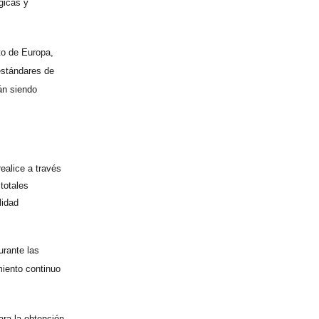
gicas y
to de Europa,
 estándares de
án siendo
realice a través
 totales
lidad
urante las
miento continuo
ara la obtención