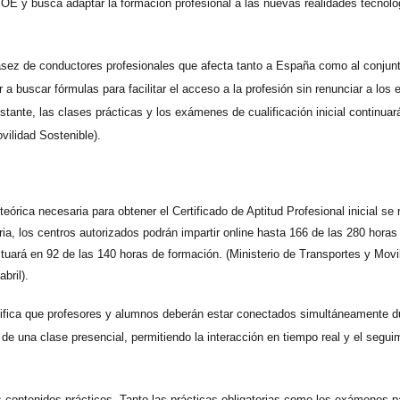
BOE y busca adaptar la formación profesional a las nuevas realidades tecnoló
asez de conductores profesionales que afecta tanto a España como al conjun
 a buscar fórmulas para facilitar el acceso a la profesión sin renunciar a los
stante, las clases prácticas y los exámenes de cualificación inicial continuar
vilidad Sostenible).
eórica necesaria para obtener el Certificado de Aptitud Profesional inicial se 
aria, los centros autorizados podrán impartir online hasta 166 de las 280 horas
ituará en 92 de las 140 horas de formación. (Ministerio de Transportes y Movi
bril).
gnifica que profesores y alumnos deberán estar conectados simultáneamente d
 de una clase presencial, permitiendo la interacción en tiempo real y el segui
os contenidos prácticos. Tanto las prácticas obligatorias como los exámenes p