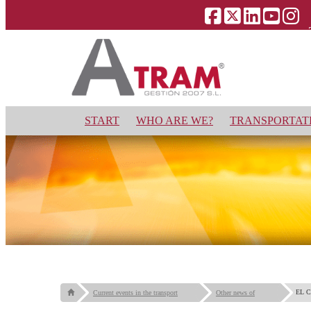
START
WHO ARE WE?
TRANSPORTATI
EL 
Current events in the transport
Other news of
ONL