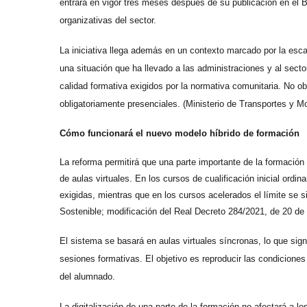
entrará en vigor tres meses después de su publicación en el 
organizativas del sector.
La iniciativa llega además en un contexto marcado por la esc
una situación que ha llevado a las administraciones y al sector
calidad formativa exigidos por la normativa comunitaria. No ob
obligatoriamente presenciales. (Ministerio de Transportes y Mo
Cómo funcionará el nuevo modelo híbrido de formación
La reforma permitirá que una parte importante de la formación t
de aulas virtuales. En los cursos de cualificación inicial ordin
exigidas, mientras que en los cursos acelerados el límite se s
Sostenible; modificación del Real Decreto 284/2021, de 20 de a
El sistema se basará en aulas virtuales síncronas, lo que si
sesiones formativas. El objetivo es reproducir las condiciones
del alumnado.
La digitalización de una parte de la formación no afectará a l