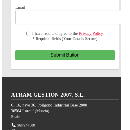
Email :
I have read and agree to the
Privacy Policy
.
* Required fields [Your Data is Secure]
Submit Button
ATRAM GESTION 2007, S.L.
C. 16, nave 36. Polígono Industrial Base 2000
30564
Lorquí
(
Murcia
)
Spain
968 974 800