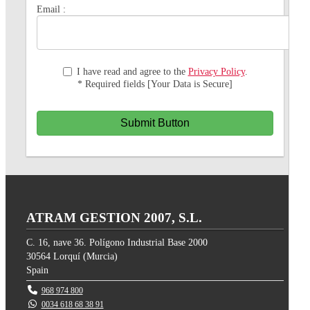
Email :
I have read and agree to the
Privacy Policy
.
* Required fields [Your Data is Secure]
Submit Button
ATRAM GESTION 2007, S.L.
C. 16, nave 36. Polígono Industrial Base 2000
30564
Lorquí
(
Murcia
)
Spain
968 974 800
0034 618 68 38 91