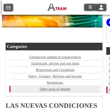
Toggle
Toggle navigation
Categories
Coronavirus updates in transportation
Tachograph, driving and rest times
Restrictions and Circulation
Salary, Treasury, Reforms and Income
Regulations
Other news of interest
LAS NUEVAS CONDICIONES