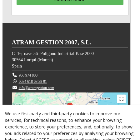
ATRAM GESTION 2007, S.L.
C. 16, nave 36. Polígono Industrial Base 2000
30564
Lorquí
(
Murcia
)
Spain
968 974 800
0034 618 68 38 91
info@atramgestion.com
We use first-party and third-party cookies to improve our
services, for technical reasons, to enhance your browsing
experience, to store your preferences, and, optionally, to show
you ads related to your preferences by analyzing your browsing
habits. Select ACCEPT to consent to all cookies, select REJECT