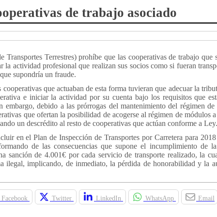
ooperativas de trabajo asociado
ransportes Terrestres) prohíbe que las cooperativas de trabajo que so
 la actividad profesional que realizan sus socios como si fueran transpo
 que supondría un fraude.
cooperativas que actuaban de esta forma tuvieran que adecuar la tribut
rativa e iniciar la actividad por su cuenta bajo los requisitos que es
n embargo, debido a las prórrogas del mantenimiento del régimen de
perativas que ofertan la posibilidad de acogerse al régimen de módulos a
ando un descrédito al resto de cooperativas que actúan conforme a Ley
cluir en el Plan de Inspección de Transportes por Carretera para 2018
 informando de las consecuencias que supone el incumplimiento de l
una sanción de 4.001€ por cada servicio de transporte realizado, la c
a ilegal, implicando, de inmediato, la pérdida de honorabilidad y la a
Facebook
Twitter
LinkedIn
WhatsApp
Email