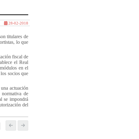
28-02-2018
n titulares de
rtistas, lo que
ación fiscal de
tablece el Real
 módulos en el
 los socios que
.
 una actuación
a normativa de
ual se impondrá
utorización del