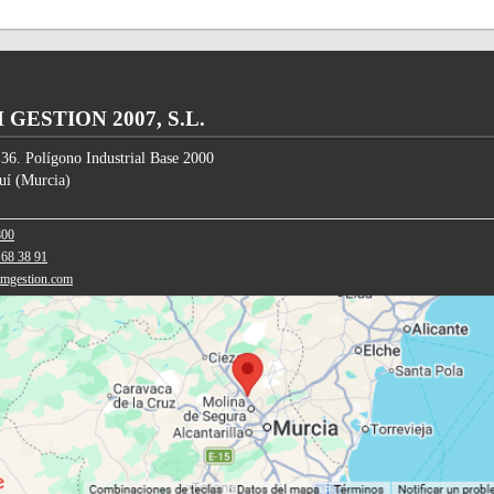
GESTION 2007, S.L.
 36. Polígono Industrial Base 2000
uí
(
Murcia
)
800
 68 38 91
amgestion.com