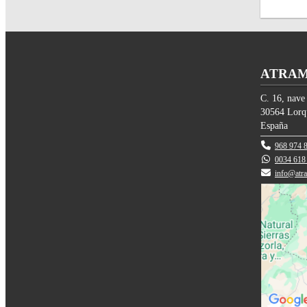
ATRAM 
C. 16, nave
30564
Lorq
España
968 974 
0034 618
info@atr