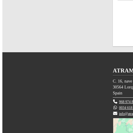
ATRAM 
C. 16, nave
30564
Lorq
Spain
968 974 
0034 618
info@atr