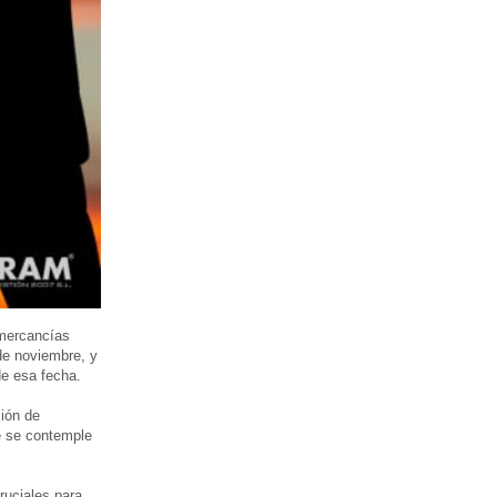
 mercancías
 de noviembre, y
de esa fecha.
ción de
e se contemple
ruciales para