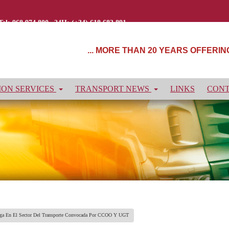
Tel: 968 974 800
|
24H: (+34) 618 683 891
... MORE THAN 20 YEARS OFFERI
ON SERVICES
TRANSPORT NEWS
LINKS
CON
ga En El Sector Del Transporte Convocada Por CCOO Y UGT