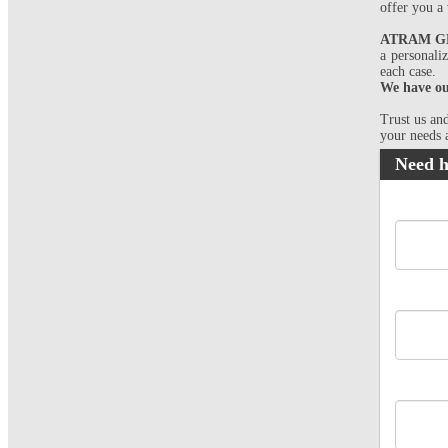
offer you a
ATRAM GE
a personali
each case.
We have our
Trust us an
your needs 
Need h