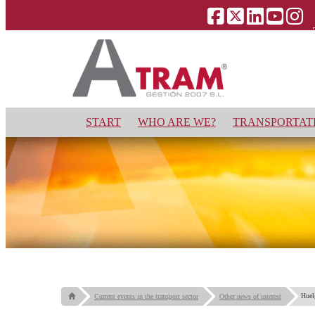
START
WHO ARE WE?
TRANSPORTATI
Huel
Current events in the transport sector
Other news of interest