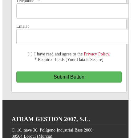
Telephone :
*
Email :
I have read and agree to the
Privacy Policy
.
* Required fields [Your Data is Secure]
Submit Button
ATRAM GESTION 2007, S.L.
C. 16, nave 36. Polígono Industrial Base 2000
30564
Lorquí
(
Murcia
)