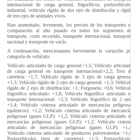
internacional de carga general, frigoríficos, portavehículos
industrial, vehículo rígido de dos ejes de distribución y rígido
de tres ejes de animales vivos.
Han aumentado, levemente, los precios de los transportes en
comparación al año pasado en todos los segmentos del
transporte, corto recorrido, transporte internacional, transporte
nacional y transporte en vacío.
A continuación, mencionamos brevemente la variación por
categoría de vehículo:
Vehículo articulado de carga general:+1,5; Vehículo articulado
de carga general en transporte internacional:+2,2; Tren de
carretera: +1,7; Vehículo rígido de 3 ejes de carga general:
+1,3; Vehículo rígido de 2 ejes de carga general: +1,3; Vehículo
rígido de 2 ejes de distribución: +1; Furgoneta: +0,6; Vehículo
frigorífico articulado: +1,8; Vehículo frigorífico articulado en
transporte internacional: +2,3; Vehículo frigorífico de 2 ejes:
+1,4; Vehículo cisterna articulado de mercancías peligrosas
(químicos): +1,2; Vehículo cisterna articulado de mercancías
peligrosas (gases GLP): +1,2; Vehículo cisterna articulado de
mercancías peligrosas (gases GLP): +1,2; Vehículo cisterna
articulado de mercancías peligrosas (gases GLP): +1,4;
Vehículo cisterna articulado de productos pulverulentos: +1,4;
Portavehículos (tren de carretera): +1,5; Portavehículos