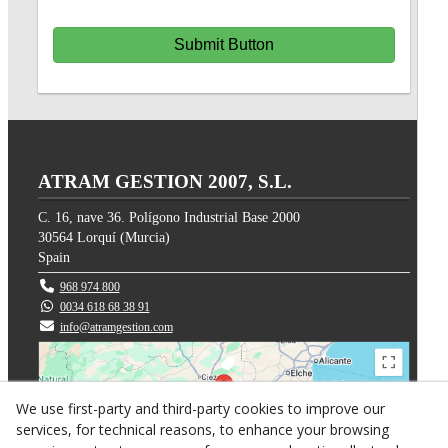
Submit Button
ATRAM GESTION 2007, S.L.
C. 16, nave 36. Polígono Industrial Base 2000
30564
Lorquí
(
Murcia
)
Spain
968 974 800
0034 618 68 38 91
info@atramgestion.com
We use first-party and third-party cookies to improve our
services, for technical reasons, to enhance your browsing