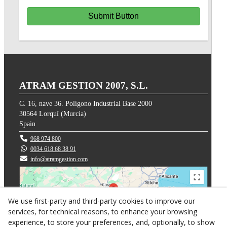
Submit Button
ATRAM GESTION 2007, S.L.
C. 16, nave 36. Polígono Industrial Base 2000
30564
Lorquí
(
Murcia
)
Spain
968 974 800
0034 618 68 38 91
info@atramgestion.com
We use first-party and third-party cookies to improve our
services, for technical reasons, to enhance your browsing
experience, to store your preferences, and, optionally, to show