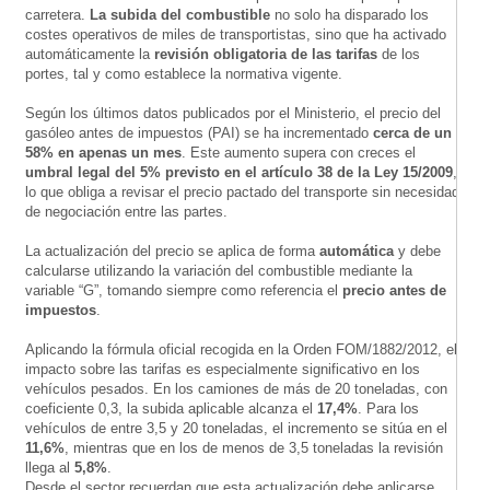
carretera.
La subida del combustible
no solo ha disparado los
costes operativos de miles de transportistas, sino que ha activado
automáticamente la
revisión obligatoria de las tarifas
de los
portes, tal y como establece la normativa vigente.
Según los últimos datos publicados por el Ministerio, el precio del
gasóleo antes de impuestos (PAI) se ha incrementado
cerca de un
58% en apenas un mes
. Este aumento supera con creces el
umbral legal del 5% previsto en el artículo 38 de la Ley 15/2009
,
lo que obliga a revisar el precio pactado del transporte sin necesidad
de negociación entre las partes.
La actualización del precio se aplica de forma
automática
y debe
calcularse utilizando la variación del combustible mediante la
variable “G”, tomando siempre como referencia el
precio antes de
impuestos
.
Aplicando la fórmula oficial recogida en la Orden FOM/1882/2012, el
impacto sobre las tarifas es especialmente significativo en los
vehículos pesados. En los camiones de más de 20 toneladas, con
coeficiente 0,3, la subida aplicable alcanza el
17,4%
. Para los
vehículos de entre 3,5 y 20 toneladas, el incremento se sitúa en el
11,6%
, mientras que en los de menos de 3,5 toneladas la revisión
llega al
5,8%
.
Desde el sector recuerdan que esta actualización debe aplicarse