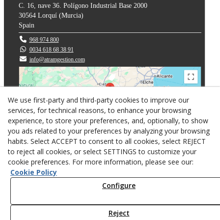
C. 16, nave 36. Polígono Industrial Base 2000
30564
Lorquí
(
Murcia
)
Spain
968 974 800
0034 618 68 38 91
info@atramgestion.com
We use first-party and third-party cookies to improve our
services, for technical reasons, to enhance your browsing
experience, to store your preferences, and, optionally, to show
you ads related to your preferences by analyzing your browsing
habits. Select ACCEPT to consent to all cookies, select REJECT
to reject all cookies, or select SETTINGS to customize your
cookie preferences. For more information, please see our:
Privacy policy
Cookie Policy
Cookies
Configure
Web design
Reject