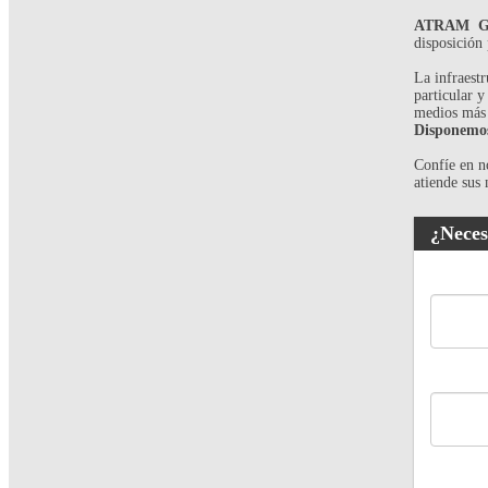
ATRAM GE
disposición 
La infraest
particular y
medios más
Disponemos 
Confíe en n
atiende sus
¿Neces