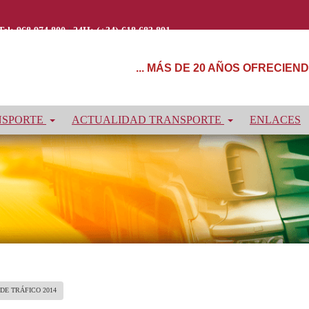
Tel: 968 974 800
|
24H: (+34) 618 683 891
... MÁS DE 20 AÑOS OFRECIE
NSPORTE
ACTUALIDAD TRANSPORTE
ENLACES
E TRÁFICO 2014