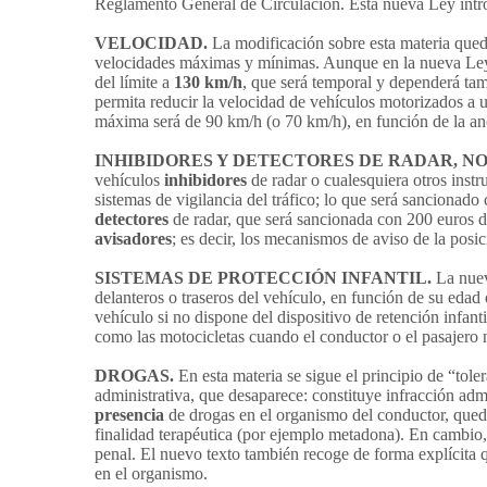
Reglamento General de Circulación. Esta nueva Ley intro
VELOCIDAD.
La modificación sobre esta materia qued
velocidades máximas y mínimas. Aunque en la nueva Ley n
del límite a
130 km/h
, que será temporal y dependerá tam
permita reducir la velocidad de vehículos motorizados a
máxima será de 90 km/h (o 70 km/h), en función de la anc
INHIBIDORES Y DETECTORES DE RADAR, NO;
vehículos
inhibidores
de radar o cualesquiera otros instr
sistemas de vigilancia del tráfico; lo que será sancionad
detectores
de radar, que será sancionada con 200 euros d
avisadores
; es decir, los mecanismos de aviso de la posic
SISTEMAS DE PROTECCIÓN INFANTIL.
La nuev
delanteros o traseros del vehículo, en función de su edad
vehículo si no dispone del dispositivo de retención infan
como las motocicletas cuando el conductor o el pasajero n
DROGAS.
En esta materia se sigue el principio de “tole
administrativa, que desaparece: constituye infracción ad
presencia
de drogas en el organismo del conductor, quedan
finalidad terapéutica (por ejemplo metadona). En cambio
penal. El nuevo texto también recoge de forma explícita qu
en el organismo.