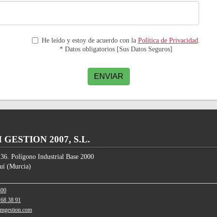
He leído y estoy de acuerdo con la
Política de Privacidad
.
* Datos obligatorios [Sus Datos Seguros]
ENVIAR
GESTION 2007, S.L.
 36. Polígono Industrial Base 2000
uí
(
Murcia
)
800
 68 38 91
amgestion.com