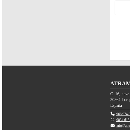
ATRAM 
C. 16, nave
30564
Lorq
España
968 974 
0034 618
info@atr