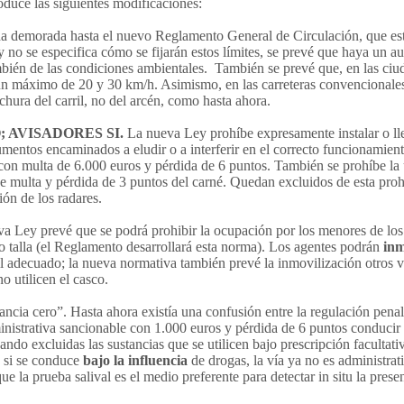
duce las siguientes modificaciones:
a demorada hasta el nuevo Reglamento General de Circulación, que est
o se especifica cómo se fijarán estos límites, se prevé que haya un a
bién de las condiciones ambientales. También se prevé que, en las ciu
 un máximo de 20 y 30 km/h. Asimismo, en las carreteras convencionales
hura del carril, no del arcén, como hasta ahora.
 AVISADORES SI.
La nueva Ley prohíbe expresamente instalar o lle
umentos encaminados a eludir o a interferir en el correcto funcionamient
o con multa de 6.000 euros y pérdida de 6 puntos. También se prohíbe la 
e multa y pérdida de 3 puntos del carné. Quedan excluidos de esta proh
ión de los radares.
a Ley prevé que se podrá prohibir la ocupación por los menores de los
 o talla (el Reglamento desarrollará esta norma). Los agentes podrán
inm
til adecuado; la nueva normativa también prevé la inmovilización otros v
o utilicen el casco.
rancia cero”. Hasta ahora existía una confusión entre la regulación penal
ministrativa sancionable con 1.000 euros y pérdida de 6 puntos conducir
do excluidas las sustancias que se utilicen bajo prescripción facultati
, si se conduce
bajo la influencia
de drogas, la vía ya no es administrati
e la prueba salival es el medio preferente para detectar in situ la prese