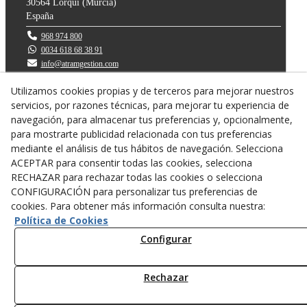
30564
Lorquí
(
Murcia
)
España
968 974 800
0034 618 68 38 91
info@atramgestion.com
Utilizamos cookies propias y de terceros para mejorar nuestros
servicios, por razones técnicas, para mejorar tu experiencia de
navegación, para almacenar tus preferencias y, opcionalmente,
para mostrarte publicidad relacionada con tus preferencias
mediante el análisis de tus hábitos de navegación. Selecciona
ACEPTAR para consentir todas las cookies, selecciona
RECHAZAR para rechazar todas las cookies o selecciona
CONFIGURACIÓN para personalizar tus preferencias de
cookies. Para obtener más información consulta nuestra:
Política de privacidad
Política de Cookies
Política Cookies
Configurar
Diseño web
Rechazar
© 08/2026 ATRAM GESTION 2007 S.L. - Todos los derechos reservados.