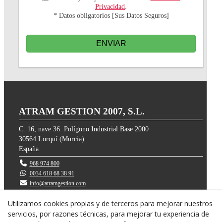
Privacidad
.
* Datos obligatorios [Sus Datos Seguros]
ENVIAR
ATRAM GESTION 2007, S.L.
C. 16, nave 36. Polígono Industrial Base 2000
30564
Lorquí
(
Murcia
)
España
968 974 800
0034 618 68 38 91
info@atramgestion.com
Utilizamos cookies propias y de terceros para mejorar nuestros
servicios, por razones técnicas, para mejorar tu experiencia de