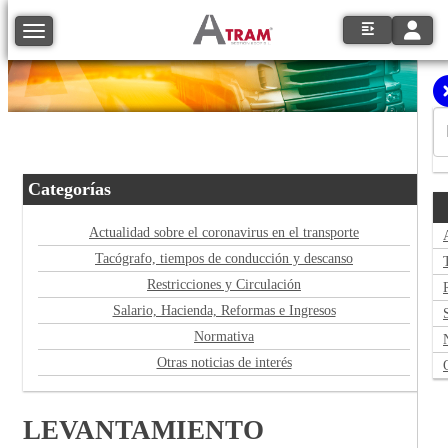
Toggle
Toggle navigation
Categorías
Actualidad sobre el coronavirus en el transporte
Tacógrafo, tiempos de conducción y descanso
Restricciones y Circulación
Salario, Hacienda, Reformas e Ingresos
Normativa
Otras noticias de interés
LEVANTAMIENTO