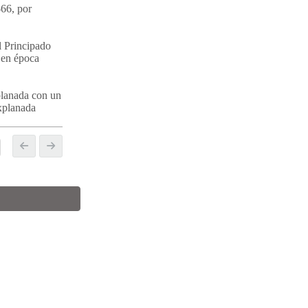
-66, por
l Principado
 en época
planada con un
explanada