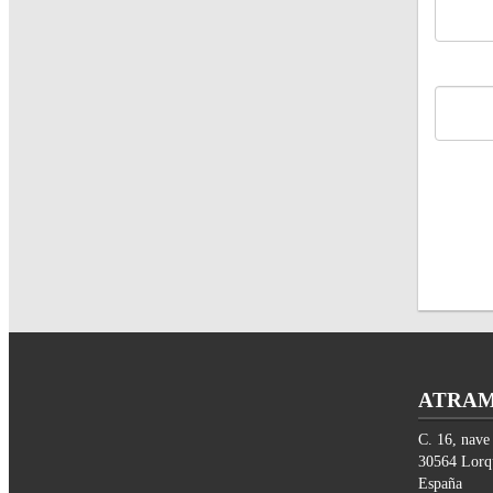
ATRAM 
C. 16, nave
30564
Lorq
España