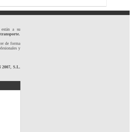
 están a su
 transporte.
cer de forma
ofesionales y
007, S.L.