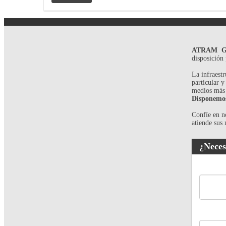
ATRAM GE
disposición 
La infraest
particular y
medios más
Disponemos 
Confíe en n
atiende sus
¿Neces