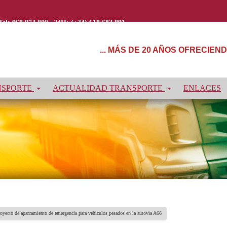
Tel: 968 974 800
|
24H: (+34) 618 683 891
... MÁS DE 20 AÑOS OFRECIE
NSPORTE
ACTUALIDAD TRANSPORTE
ENLACES
royecto de aparcamiento de emergencia para vehículos pesados en la autovía A66