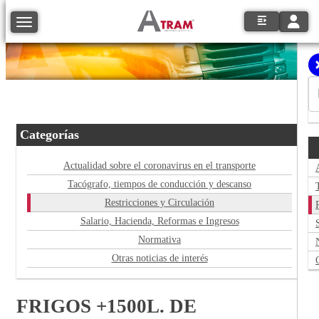
Toggle
Toggle navigation
Categorías
Actualidad sobre el coronavirus en el transporte
Tacógrafo, tiempos de conducción y descanso
Restricciones y Circulación
Salario, Hacienda, Reformas e Ingresos
Normativa
Otras noticias de interés
FRIGOS +1500L. DE