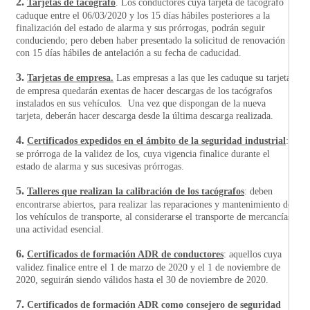
2.
Tarjetas de tacógrafo
. Los conductores cuya tarjeta de tacógrafo
caduque entre el 06/03/2020 y los 15 días hábiles posteriores a la
finalización del estado de alarma y sus prórrogas, podrán seguir
conduciendo; pero deben haber presentado la solicitud de renovación
con 15 días hábiles de antelación a su fecha de caducidad.
3.
Tarjetas de empresa.
Las empresas a las que les caduque su tarjeta
de empresa quedarán exentas de hacer descargas de los tacógrafos
instalados en sus vehículos. Una vez que dispongan de la nueva
tarjeta, deberán hacer descarga desde la última descarga realizada.
4.
Certificados expedidos en el ámbito de la seguridad industrial
:
se prórroga de la validez de los, cuya vigencia finalice durante el
estado de alarma y sus sucesivas prórrogas.
5.
Talleres que realizan la calibración de los tacógrafos
: deben
encontrarse abiertos, para realizar las reparaciones y mantenimiento de
los vehículos de transporte, al considerarse el transporte de mercancías
una actividad esencial.
6.
Certificados de formación ADR de conductores
: aquellos cuya
validez finalice entre el 1 de marzo de 2020 y el 1 de noviembre de
2020, seguirán siendo válidos hasta el 30 de noviembre de 2020.
7.
Certificados de formación ADR como consejero de seguridad