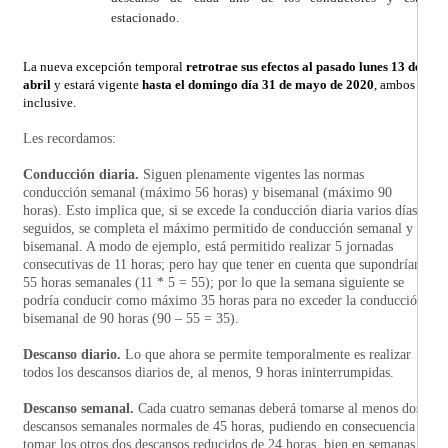
estacionado.
La nueva excepción temporal
retrotrae sus efectos al pasado lunes 13 de
abril
y estará vigente
hasta el domingo día 31 de mayo de 2020
, ambos
inclusive.
Les recordamos:
Conducción diaria.
Siguen plenamente vigentes las normas
conducción semanal (máximo 56 horas) y bisemanal (máximo 90
horas). Esto implica que, si se excede la conducción diaria varios días
seguidos, se completa el máximo permitido de conducción semanal y
bisemanal. A modo de ejemplo, está permitido realizar 5 jornadas
consecutivas de 11 horas; pero hay que tener en cuenta que supondrían
55 horas semanales (11 * 5 = 55); por lo que la semana siguiente se
podría conducir como máximo 35 horas para no exceder la conducción
bisemanal de 90 horas (90 – 55 = 35).
Descanso diario.
Lo que ahora se permite temporalmente es realizar
todos los descansos diarios de, al menos, 9 horas ininterrumpidas.
Descanso semanal.
Cada cuatro semanas deberá tomarse al menos dos
descansos semanales normales de 45 horas, pudiendo en consecuencia
tomar los otros dos descansos reducidos de 24 horas, bien en semanas