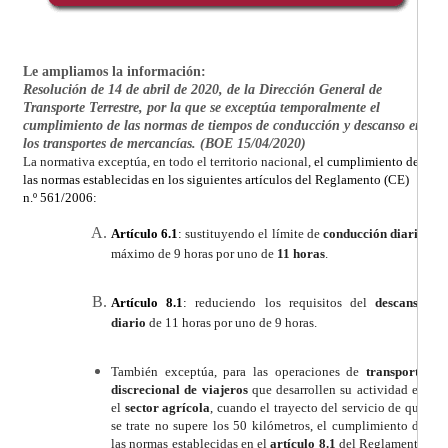
Le ampliamos la información:
Resolución de 14 de abril de 2020, de la Dirección General de
Transporte Terrestre, por la que se exceptúa temporalmente el
cumplimiento de las normas de tiempos de conducción y descanso en
los transportes de mercancías. (BOE 15/04/2020)
La normativa exceptúa, en todo el territorio nacional,
el cumplimiento de
las normas establecidas en los siguientes artículos del Reglamento (CE)
n.º 561/2006:
Artículo 6.1
:
sustituyendo el límite de
conducción diaria
máximo de 9 horas por uno de
11 horas
.
Artículo 8.1
:
reduciendo los requisitos del
descanso
diario
de 11 horas por uno de 9 horas.
También exceptúa, para las operaciones de
transporte
discrecional de viajeros
que desarrollen su actividad en
el
sector agrícola
, cuando el trayecto del servicio de que
se trate no supere los 50 kilómetros, el cumplimiento de
las normas establecidas en el
artículo 8.1
del Reglamento