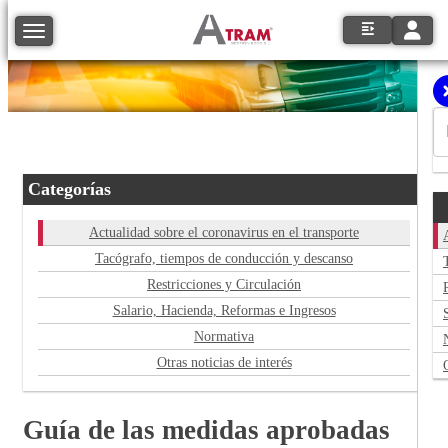
Toggle
Toggle navigation
Categorías
Actualidad sobre el coronavirus en el transporte
Tacógrafo, tiempos de conducción y descanso
Restricciones y Circulación
Salario, Hacienda, Reformas e Ingresos
Normativa
Otras noticias de interés
Guía de las medidas aprobadas